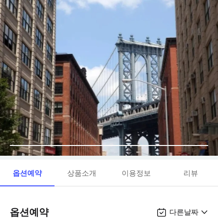
옵션예약
상품소개
이용정보
리뷰
옵션예약
다른날짜