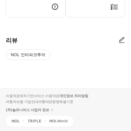
리뷰
NOL 인터파크투어
NOL
별
사
에서
점
진/
작성
높
동
된
은
영
리뷰
순
상
이용약관
위치기반서비스 이용약관
개인정보 처리방침
입니
여행자보험 가입안내
여행약관
분쟁해결기준
다.
(주)놀유니버스 사업자 정보
별
사
NOL
Triple
Interpark Global
점
진/