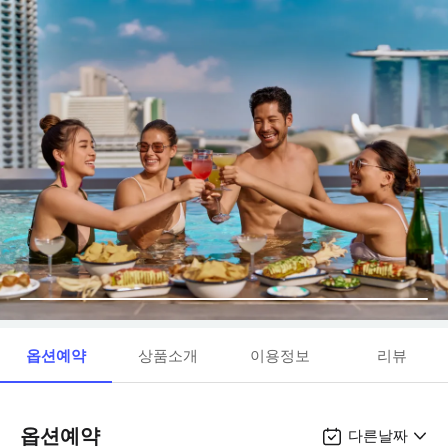
옵션예약
상품소개
이용정보
리뷰
옵션예약
다른날짜