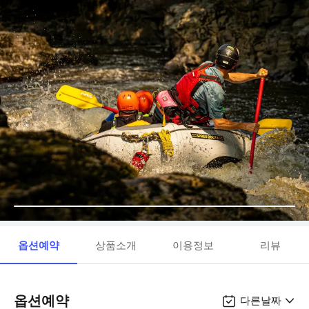
옵션예약
상품소개
이용정보
리뷰
옵션예약
다른날짜