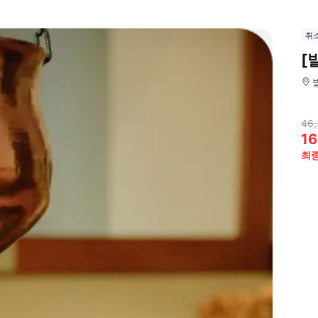
취
[
46,
16
최