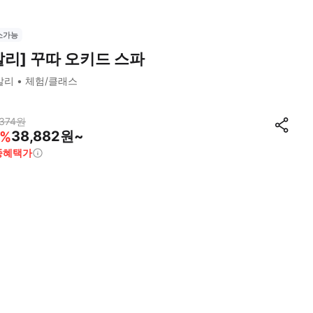
소가능
발리] 꾸따 오키드 스파
발리
체험/클래스
374
원
38,882원~
%
종혜택가