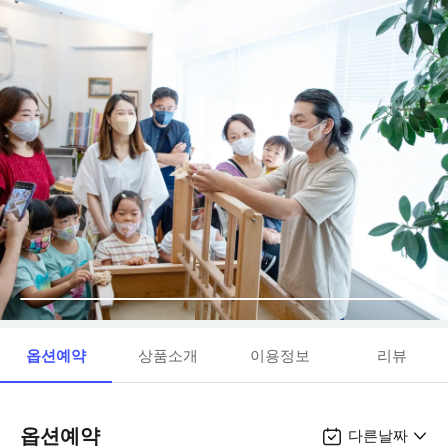
옵션예약
상품소개
이용정보
리뷰
옵션예약
다른날짜