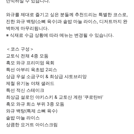
만끽하실 수 있습니다.
와규를 제대로 즐기고 싶은 분들께 추천드리는 특별한 코스로,
진한 와규 백탕(소뼈 육수)과 솥밥 마늘 라이스, 디저트까지 완
벽하게 마무리됩니다.
※ 식재료 수급 상황에 따라 메뉴는 변경될 수 있습니다.
＜코스 구성＞
교토식 전채 4종 모둠
흑모 와규 프리미엄 육회
특선 아부리 육초밥 2피스
상급 우설 소금구이 & 최상급 샤토브리앙
제철 유기농 야채 샐러드
특선 적신 스테이크
최상급 설로인 야키스키 & 교토산 계란 ‘쿠로탄바’
흑모 와규 희소 부위 3종 모둠
와규 백탕(특제 소뼈 육수)
솥밥 마늘 라이스
상큼한 요거트 아이스크림