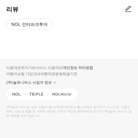
리뷰
NOL 인터파크투어
NOL
별
사
에서
점
진/
작성
높
동
된
은
영
리뷰
순
상
이용약관
위치기반서비스 이용약관
개인정보 처리방침
입니
여행자보험 가입안내
여행약관
분쟁해결기준
다.
(주)놀유니버스 사업자 정보
별
사
NOL
Triple
Interpark Global
점
진/
높
동
(주)놀유니버스
는 일부 상품의 통신판매중개자로서 통신판매의 당사자가 아니므로, 상품의
예약, 이용 및 환불 등 거래와 관련된 의무와 책임은 판매자에게 있으며
은
영
(주)놀유니버스
는 일
체 책임을 지지 않습니다.
순
상