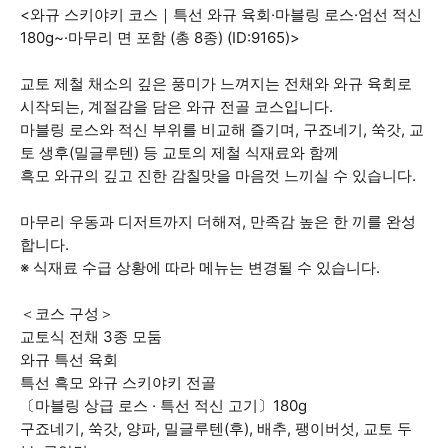
<와규 스키야키 코스｜특선 와규 육회·마블링 로스·엄선 적신
180g~·마무리 면 포함 (총 8종) (ID:9165)>
교토 제철 채소의 깊은 풍미가 느껴지는 전채와 와규 육회로
시작되는, 계절감을 담은 와규 전골 코스입니다.
마블링 로스와 적신 부위를 비교해 즐기며, 구죠네기, 쑥갓, 교
토 생후(밀글루텐) 등 교토의 제철 식재료와 함께
흑모 와규의 깊고 진한 감칠맛을 마음껏 느끼실 수 있습니다.
마무리 우동과 디저트까지 더해져, 만족감 높은 한 끼를 완성
합니다.
※ 식재료 수급 상황에 따라 메뉴는 변경될 수 있습니다.
＜코스 구성＞
교토식 전채 3종 모둠
와규 특선 육회
특선 흑모 와규 스키야키 전골
〔마블링 상급 로스 · 특선 적신 고기〕180g
구죠네기, 쑥갓, 양파, 밀글루텐(후), 배추, 팽이버섯, 교토 두