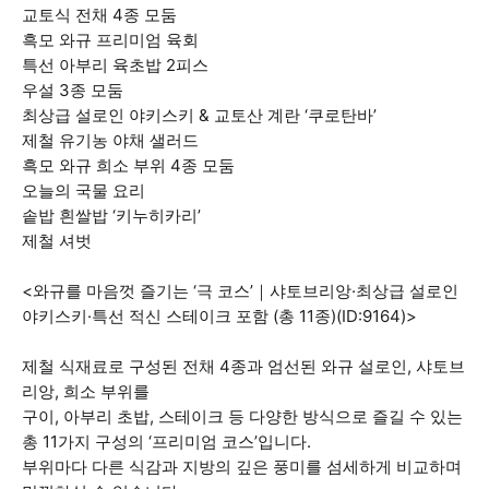
교토식 전채 4종 모둠
흑모 와규 프리미엄 육회
특선 아부리 육초밥 2피스
우설 3종 모둠
최상급 설로인 야키스키 & 교토산 계란 ‘쿠로탄바’
제철 유기농 야채 샐러드
흑모 와규 희소 부위 4종 모둠
오늘의 국물 요리
솥밥 흰쌀밥 ‘키누히카리’
제철 셔벗
<와규를 마음껏 즐기는 ‘극 코스’｜샤토브리앙·최상급 설로인
야키스키·특선 적신 스테이크 포함 (총 11종)(ID:9164)>
제철 식재료로 구성된 전채 4종과 엄선된 와규 설로인, 샤토브
리앙, 희소 부위를
구이, 아부리 초밥, 스테이크 등 다양한 방식으로 즐길 수 있는
총 11가지 구성의 ‘프리미엄 코스’입니다.
부위마다 다른 식감과 지방의 깊은 풍미를 섬세하게 비교하며