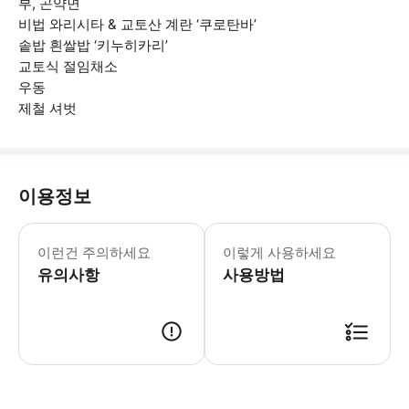
부, 곤약면
비법 와리시타 & 교토산 계란 ‘쿠로탄바’
솥밥 흰쌀밥 ‘키누히카리’
교토식 절임채소
우동
제철 셔벗
이용정보
·본 코스는 반드시 방문하시는 인원수만
이런건 주의하세요
이렇게 사용하세요
유의사항
사용방법
가게에서 예약 화면을 점원에게 보여주세요. (예약번호, 이름, 전화번호 확