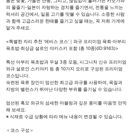
봄은 벚꽃, 가을은 단풍, 그리고, 끊임없이 흘러가는 카모가와
의 물줄기-일본이 자랑하는 경치를 즐기면서, 전통을 느끼는
럭셔리 공간에서, 일품 고기를 맛볼 수 있습니다. 소중한 사람
과 함께 고급스러운 한때를 즐기고 싶을 때는, 꼭 저희 가게에
맡겨 주세요.
<특별한 자리 추천 ‘에비스 코스’｜와규 프리미엄 육회·아부리
육초밥·최상급 설로인 야키스키 포함 (총 10종)(ID:9163)>
특선 아부리 육초밥과 우설 3종 모둠, 시그니처 신슈 프리미엄
와규 설로인 스키야키 등 총 10가지 요리로 구성된 프리미엄
코스입니다.
숙련된 육류 장인이 엄선한 최고급 와규를 사용하여, 육질과
지방의 밸런스가 뛰어난 다양한 부위를 즐기실 수 있습니다.
엄선된 흑모 와규의 섬세한 마블링과 깊은 풍미를 마음껏 만끽
해 보세요.
※ 식재료 수급 상황에 따라 메뉴 내용이 변경될 수 있습니다.
＜코스 구성＞