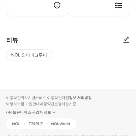
리뷰
NOL 인터파크투어
NOL
별
사
에서
점
진/
작성
높
동
된
은
영
리뷰
순
상
이용약관
위치기반서비스 이용약관
개인정보 처리방침
입니
여행자보험 가입안내
여행약관
분쟁해결기준
다.
(주)놀유니버스 사업자 정보
별
사
NOL
Triple
Interpark Global
점
진/
높
동