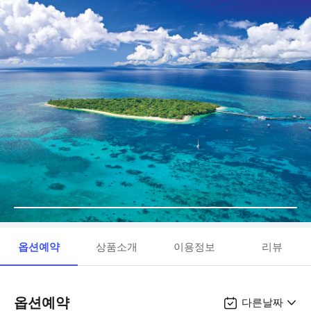
옵션예약
상품소개
이용정보
리뷰
옵션예약
다른날짜