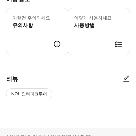
▶ 꼭 알아두세요 * 소정의 추가 요금으
이런건 주의하세요
이렇게 사용하세요
유의사항
사용방법
▶ 사용방법 * 메인 티켓 부스 줄을 건너뛰고 입구의 스마트폰에 마이애미 동
리뷰
NOL 인터파크투어
NOL
별
사
에서
점
진/
작성
높
동
된
은
영
리뷰