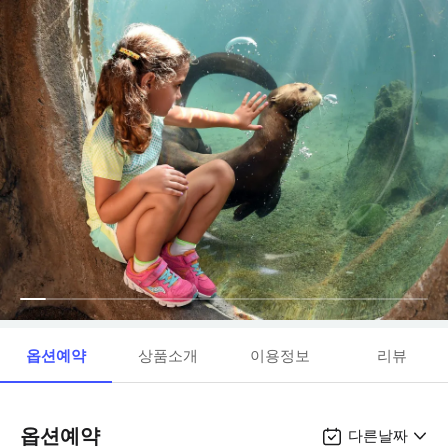
옵션예약
상품소개
이용정보
리뷰
옵션예약
다른날짜