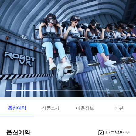
옵션예약
상품소개
이용정보
리뷰
옵션예약
다른날짜