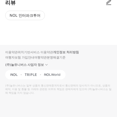
리뷰
NOL 인터파크투어
NOL
별
사
에서
점
진/
작성
높
동
된
은
영
리뷰
순
상
이용약관
위치기반서비스 이용약관
개인정보 처리방침
입니
여행자보험 가입안내
여행약관
분쟁해결기준
다.
(주)놀유니버스 사업자 정보
별
사
NOL
Triple
Interpark Global
점
진/
높
동
(주)놀유니버스
는 일부 상품의 통신판매중개자로서 통신판매의 당사자가 아니므로, 상품의
예약, 이용 및 환불 등 거래와 관련된 의무와 책임은 판매자에게 있으며
은
영
(주)놀유니버스
는 일
체 책임을 지지 않습니다.
순
상