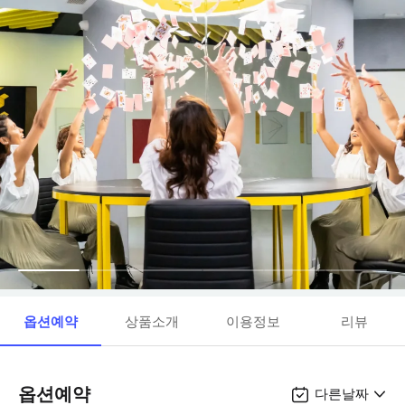
옵션예약
상품소개
이용정보
리뷰
옵션예약
다른날짜