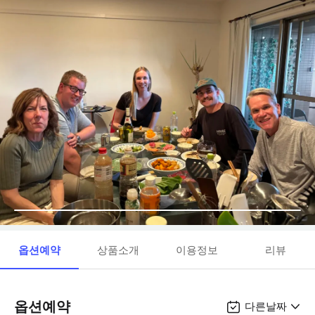
옵션예약
상품소개
이용정보
리뷰
옵션예약
다른날짜