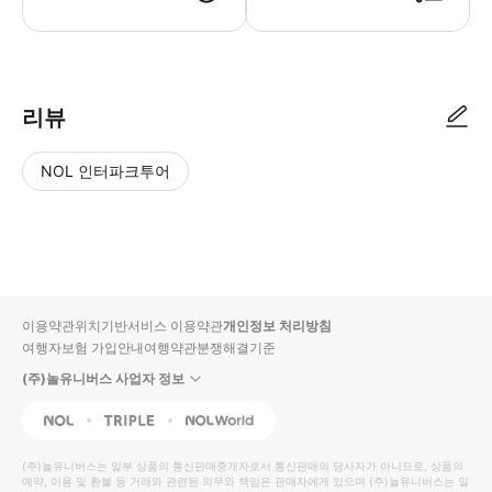
리뷰
NOL 인터파크투어
NOL
별
사
에서
점
진/
작성
높
동
된
은
영
리뷰
순
상
이용약관
위치기반서비스 이용약관
개인정보 처리방침
입니
여행자보험 가입안내
여행약관
분쟁해결기준
다.
(주)놀유니버스 사업자 정보
별
사
NOL
Triple
Interpark Global
점
진/
높
동
(주)놀유니버스
는 일부 상품의 통신판매중개자로서 통신판매의 당사자가 아니므로, 상품의
예약, 이용 및 환불 등 거래와 관련된 의무와 책임은 판매자에게 있으며
은
영
(주)놀유니버스
는 일