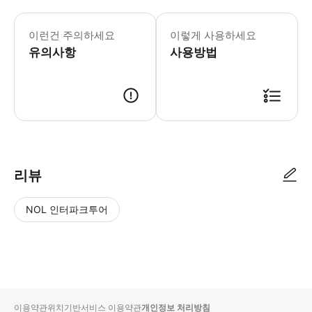
이런건 주의하세요
이렇게 사용하세요
유의사항
사용방법
리뷰
NOL 인터파크투어
NOL
별
사
에서
점
진/
작성
높
동
된
은
영
리뷰
순
상
이용약관
위치기반서비스 이용약관
개인정보 처리방침
입니