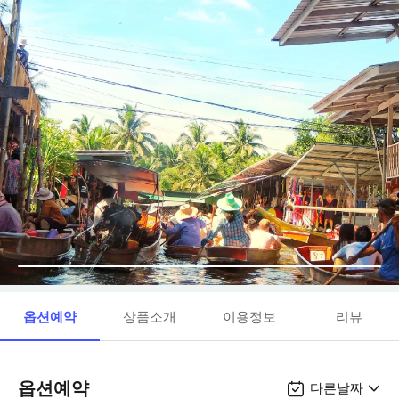
옵션예약
상품소개
이용정보
리뷰
옵션예약
다른날짜