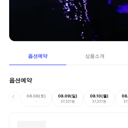
옵션예약
상품소개
옵션예약
08.08(토)
08.09(일)
08.10(월)
08
-
37,321원
37,321원
37