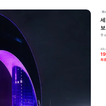
즉
세
보
46,
19
최