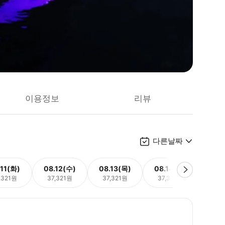
이용정보
리뷰
다른날짜
.11(화)
08.12(수)
08.13(목)
08.14(금)
08.
,321원
37,321원
37,321원
37,321원
37,