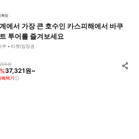
시확정
계에서 가장 큰 호수인 카스피해에서 바쿠
트 투어를 즐겨보세요
바쿠
티켓/입장권
206
원
37,321원~
%
종혜택가