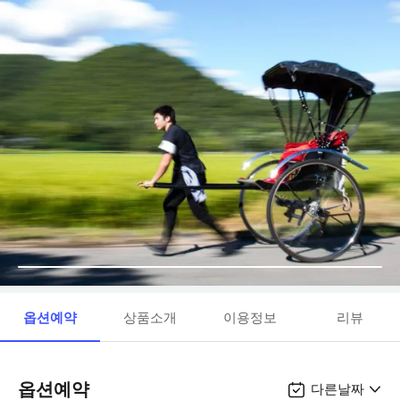
옵션예약
상품소개
이용정보
리뷰
옵션예약
다른날짜