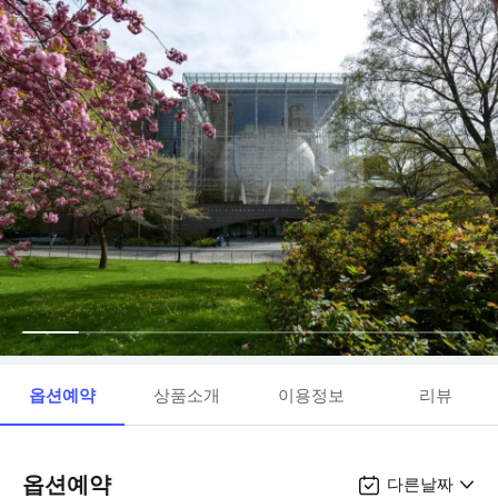
옵션예약
상품소개
이용정보
리뷰
옵션예약
다른날짜