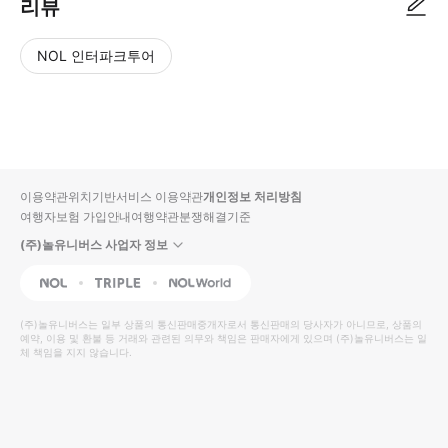
리뷰
NOL 인터파크투어
NOL
별
사
에서
점
진/
작성
높
동
된
은
영
리뷰
순
상
이용약관
위치기반서비스 이용약관
개인정보 처리방침
입니
여행자보험 가입안내
여행약관
분쟁해결기준
다.
(주)놀유니버스 사업자 정보
별
사
NOL
Triple
Interpark Global
점
진/
높
동
(주)놀유니버스
는 일부 상품의 통신판매중개자로서 통신판매의 당사자가 아니므로, 상품의
예약, 이용 및 환불 등 거래와 관련된 의무와 책임은 판매자에게 있으며
은
영
(주)놀유니버스
는 일
체 책임을 지지 않습니다.
순
상