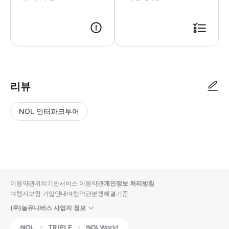
● 예약접수 후 확정이 되면 이용가능합니다. ● 바우처에 안내된 사용 방법
리뷰
NOL 인터파크투어
NOL
별
사
에서
점
진/
작성
높
동
된
은
영
리뷰
순
상
이용약관
위치기반서비스 이용약관
개인정보 처리방침
입니
여행자보험 가입안내
여행약관
분쟁해결기준
다.
(주)놀유니버스 사업자 정보
별
사