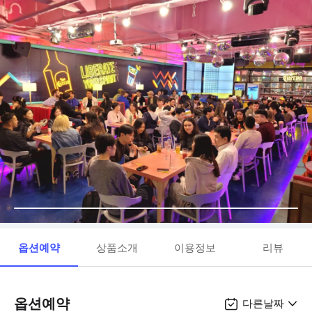
옵션예약
상품소개
이용정보
리뷰
옵션예약
다른날짜