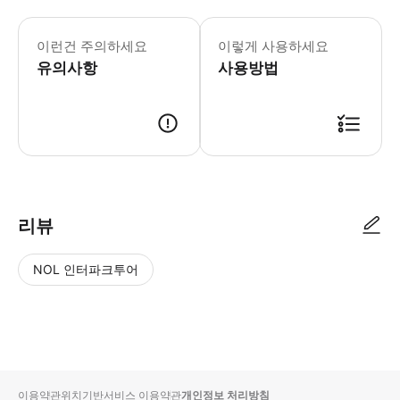
이런건 주의하세요
이렇게 사용하세요
유의사항
사용방법
리뷰
NOL 인터파크투어
NOL
별
사
에서
점
진/
작성
높
동
된
은
영
리뷰
순
상
이용약관
위치기반서비스 이용약관
개인정보 처리방침