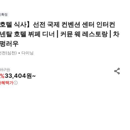
시확정
호텔 식사】선전 국제 컨벤션 센터 인터컨
넨탈 호텔 뷔페 디너 | 커뮨 웨 레스토랑 | 차
펑러우
선전(심천)
다이닝
357
원
33,404원~
%
종혜택가