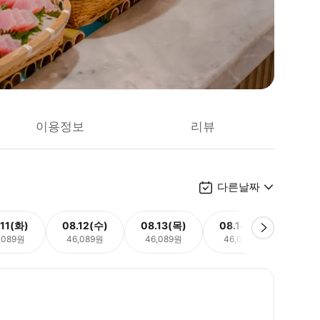
이용정보
리뷰
다른날짜
.11(화)
08.12(수)
08.13(목)
08.14(금)
08.
,089원
46,089원
46,089원
46,089원
33,