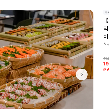
즉
【
티
이
41,
19
최