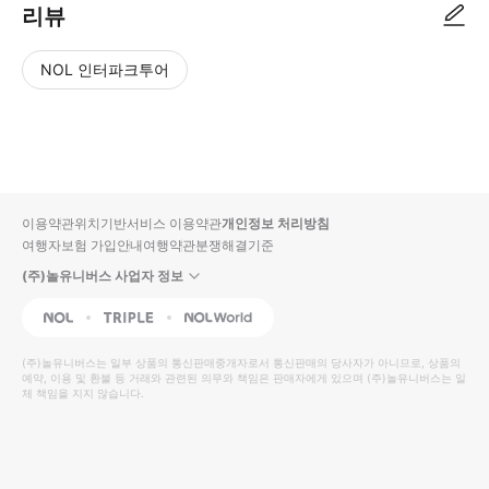
리뷰
NOL 인터파크투어
NOL
별
사
에서
점
진/
작성
높
동
된
은
영
리뷰
순
상
이용약관
위치기반서비스 이용약관
개인정보 처리방침
입니
여행자보험 가입안내
여행약관
분쟁해결기준
다.
(주)놀유니버스 사업자 정보
별
사
NOL
Triple
Interpark Global
점
진/
높
동
(주)놀유니버스
는 일부 상품의 통신판매중개자로서 통신판매의 당사자가 아니므로, 상품의
예약, 이용 및 환불 등 거래와 관련된 의무와 책임은 판매자에게 있으며
은
영
(주)놀유니버스
는 일
체 책임을 지지 않습니다.
순
상