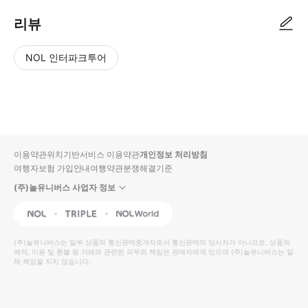
리뷰
NOL 인터파크투어
NOL
별
사
에서
점
진/
작성
높
동
된
은
영
리뷰
순
상
이용약관
위치기반서비스 이용약관
개인정보 처리방침
입니
여행자보험 가입안내
여행약관
분쟁해결기준
다.
(주)놀유니버스 사업자 정보
별
사
NOL
Triple
Interpark Global
점
진/
높
동
(주)놀유니버스
는 일부 상품의 통신판매중개자로서 통신판매의 당사자가 아니므로, 상품의
예약, 이용 및 환불 등 거래와 관련된 의무와 책임은 판매자에게 있으며
은
영
(주)놀유니버스
는 일
체 책임을 지지 않습니다.
순
상