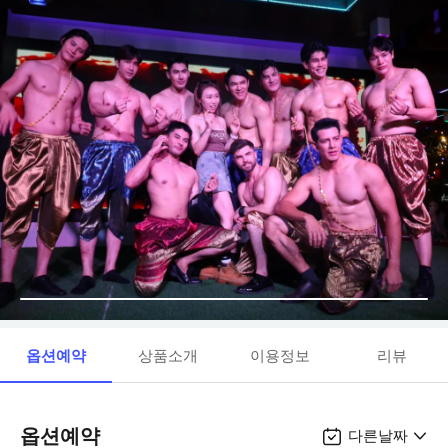
옵션예약
상품소개
이용정보
리뷰
옵션예약
다른날짜