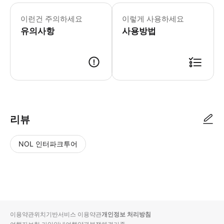
모스크 입장 시 여성과 남성 모두 단정한
이런건 주의하세요
이렇게 사용하세요
유의사항
사용방법
● 예약접수 후 확정이 되면 이용가능합니다. ● 바우처에 안내된 사용 방법
리뷰
NOL 인터파크투어
NOL
별
사
에서
점
진/
작성
높
동
된
은
영
리뷰
순
상
이용약관
위치기반서비스 이용약관
개인정보 처리방침
입니