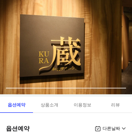
옵션예약
상품소개
이용정보
리뷰
옵션예약
다른날짜