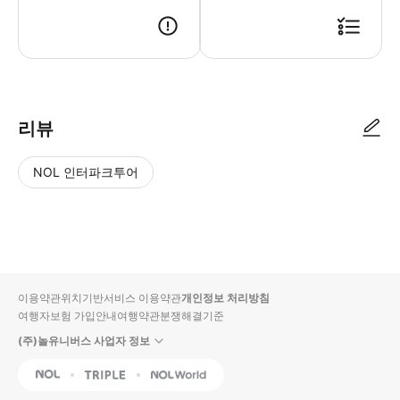
- 이용 안내 - 지점명 & 주소 * ANA 크라운 플라자 니가타 일식 레스토랑 쿠라 
리뷰
NOL 인터파크투어
NOL
별
사
에서
점
진/
작성
높
동
된
은
영
리뷰
순
상
이용약관
위치기반서비스 이용약관
개인정보 처리방침
입니
여행자보험 가입안내
여행약관
분쟁해결기준
다.
(주)놀유니버스 사업자 정보
별
사
NOL
Triple
Interpark Global
점
진/