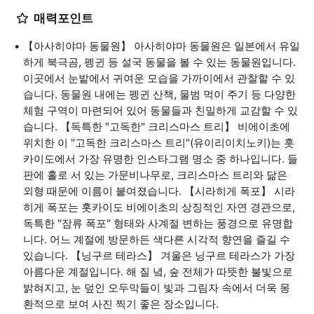
매력포인트
【아사히야마 동물원】 아사히야마 동물원은 일본에서 유일
하게 북극곰, 펭귄 등 설국 동물을 볼 수 있는 동물원입니다.
이곳에서 눈밭에서 귀여운 모습을 가까이에서 관찰할 수 있
습니다. 동물원 내에는 펭귄 산책, 물범 먹이 주기 등 다양한
체험 구역이 마련되어 있어 동물들과 친밀하게 교감할 수 있
습니다. 【독특한 "고독한" 크리스마스 트리】 비에이초에
위치한 이 "고독한 크리스마스 트리"(유이리이치노키)는 홋
카이도에서 가장 유명한 인스타그램 명소 중 하나입니다. 들
판에 홀로 서 있는 가문비나무로, 크리스마스 트리와 닮은
외형 때문에 이름이 붙여졌습니다. 【시라히게 폭포】 시라
히게 폭포는 홋카이도 비에이초의 상징적인 자연 경관으로,
독특한 "잠류 폭포" 형태와 사계절 변하는 풍경으로 유명합
니다. 어느 계절에 방문하든 색다른 시각적 향연을 즐길 수
있습니다. 【닝구르 테라스】 겨울은 닝구르 테라스가 가장
아름다운 계절입니다. 해 질 녘, 숲 전체가 따뜻한 불빛으로
밝혀지고, 눈 덮인 오두막들이 빛과 그림자 속에서 더욱 몽
환적으로 보여 사진 찍기 좋은 장소입니다.