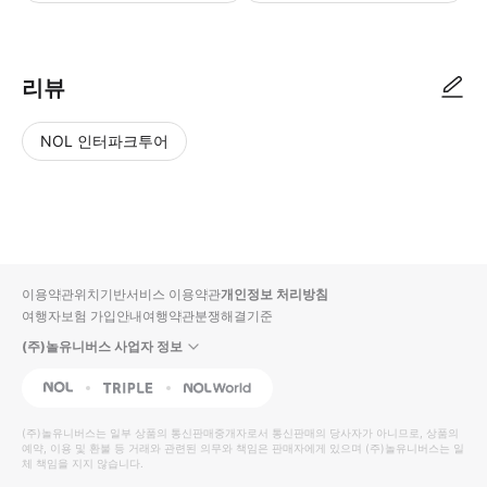
리뷰
NOL 인터파크투어
NOL
별
사
에서
점
진/
작성
높
동
된
은
영
리뷰
순
상
이용약관
위치기반서비스 이용약관
개인정보 처리방침
입니
여행자보험 가입안내
여행약관
분쟁해결기준
다.
(주)놀유니버스 사업자 정보
별
사
NOL
Triple
Interpark Global
점
진/
높
동
(주)놀유니버스
는 일부 상품의 통신판매중개자로서 통신판매의 당사자가 아니므로, 상품의
예약, 이용 및 환불 등 거래와 관련된 의무와 책임은 판매자에게 있으며
은
영
(주)놀유니버스
는 일
체 책임을 지지 않습니다.
순
상