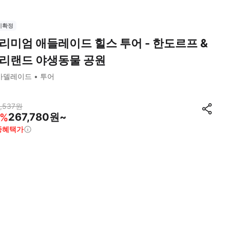
시확정
리미엄 애들레이드 힐스 투어 - 한도르프 &
리랜드 야생동물 공원
아델레이드
투어
,537
원
267,780원~
%
종혜택가