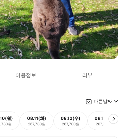
이용정보
리뷰
다른날짜
.10(월)
08.11(화)
08.12(수)
08.13(목)
08.
7,780원
267,780원
267,780원
267,780원
267