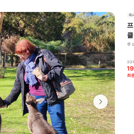
즉
프
클
331
19
최