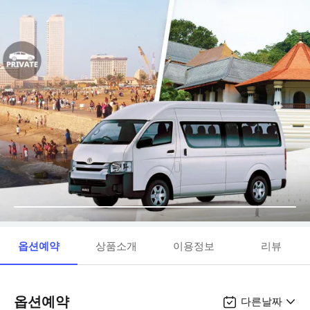
옵션예약
상품소개
이용정보
리뷰
옵션예약
다른날짜