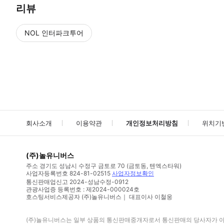
리뷰
NOL 인터파크투어
NOL
에서 작성된 리뷰 입니다.
별점 높은순
별점 높은순
회사소개
이용약관
개인정보처리방침
위치기
(주)놀유니버스
주소
경기도 성남시 수정구 금토로 70 (금토동, 텐엑스타워)
사업자등록번호
824-81-02515
사업자정보확인
통신판매업신고
2024-성남수정-0912
관광사업증 등록번호 : 제2024-000024호
호스팅서비스제공자 (주)놀유니버스｜ 대표이사 이철웅
(주)놀유니버스
는 일부 상품의 통신판매중개자로서 통신판매의 당사자가 아니