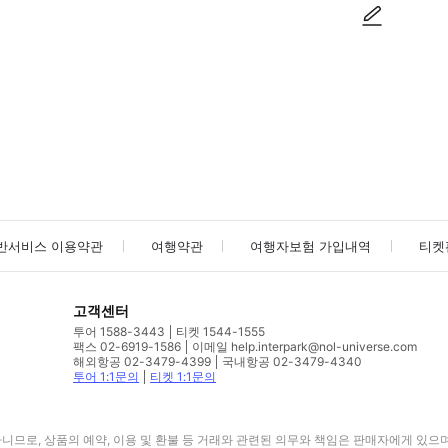
사진/동영상
사진/동영상
반서비스 이용약관
여행약관
여행자보험 가입내역
티켓
고객센터
투어 1588-3443
티켓 1544-1555
팩스 02-6919-1586
이메일 help.interpark@nol-universe.com
해외항공 02-3479-4399
국내항공 02-3479-4340
투어 1:1문의
티켓 1:1문의
므로, 상품의 예약, 이용 및 환불 등 거래와 관련된 의무와 책임은 판매자에게 있으