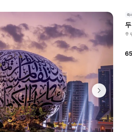
즉
두
6