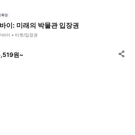
시확정
바이: 미래의 박물관 입장권
두바이
티켓/입장권
5,519원~