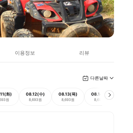
이용정보
리뷰
다른날짜
.11(화)
08.12(수)
08.13(목)
08.14(금)
08.
,693원
8,693원
8,693원
8,693원
8,