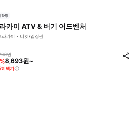
시확정
라카이 ATV & 버기 어드벤처
보라카이
티켓/입장권
763
원
8,693원~
%
종혜택가