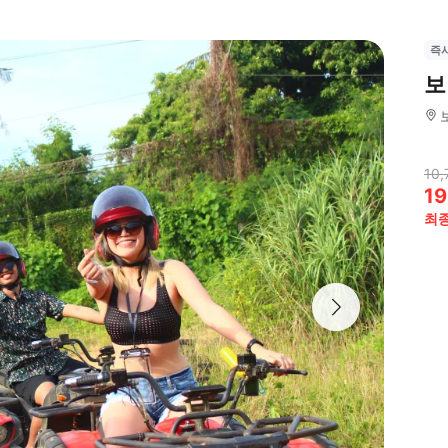
즉
보
10,
19
최