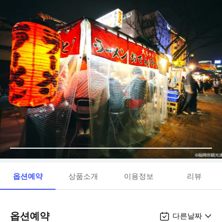
옵션예약
상품소개
이용정보
리뷰
옵션예약
다른날짜