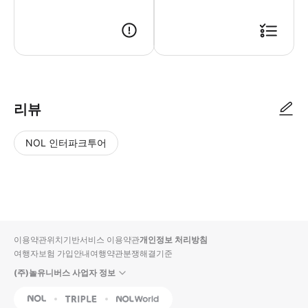
리뷰
NOL 인터파크투어
NOL
별
사
에서
점
진/
작성
높
동
된
은
영
리뷰
순
상
이용약관
위치기반서비스 이용약관
개인정보 처리방침
입니
여행자보험 가입안내
여행약관
분쟁해결기준
다.
(주)놀유니버스 사업자 정보
별
사
NOL
Triple
Interpark Global