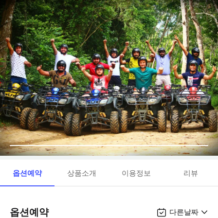
옵션예약
상품소개
이용정보
리뷰
옵션예약
다른날짜