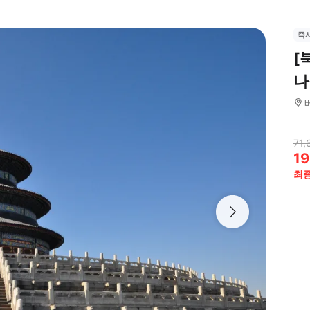
즉
[
나
71,
19
최