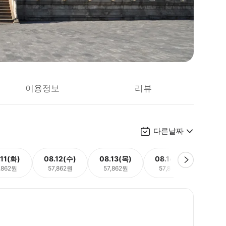
이용정보
리뷰
다른날짜
.11(화)
08.12(수)
08.13(목)
08.14(금)
08.
,862원
57,862원
57,862원
57,862원
57,