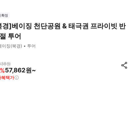
시확정
북경]베이징 천단공원 & 태극권 프라이빗 반
절 투어
베이징(북경)
투어
638
원
57,862원~
%
종혜택가