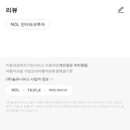
리뷰
NOL 인터파크투어
NOL
별
사
에서
점
진/
작성
높
동
된
은
영
리뷰
순
상
이용약관
위치기반서비스 이용약관
개인정보 처리방침
입니
여행자보험 가입안내
여행약관
분쟁해결기준
다.
(주)놀유니버스 사업자 정보
별
사
NOL
Triple
Interpark Global
점
진/
높
동
(주)놀유니버스
는 일부 상품의 통신판매중개자로서 통신판매의 당사자가 아니므로, 상품의
예약, 이용 및 환불 등 거래와 관련된 의무와 책임은 판매자에게 있으며
은
영
(주)놀유니버스
는 일
체 책임을 지지 않습니다.
순
상