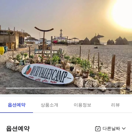
옵션예약
상품소개
이용정보
리뷰
옵션예약
다른날짜