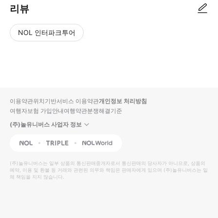
리뷰
NOL 인터파크투어
NOL
별
사
에서
점
진/
작성
높
동
된
은
영
리뷰
순
상
이용약관
위치기반서비스 이용약관
개인정보 처리방침
입니
여행자보험 가입안내
여행약관
분쟁해결기준
다.
(주)놀유니버스 사업자 정보
별
사
NOL
Triple
Interpark Global
점
진/
높
동
(주)놀유니버스
는 일부 상품의 통신판매중개자로서 통신판매의 당사자가 아니므로, 상품의
예약, 이용 및 환불 등 거래와 관련된 의무와 책임은 판매자에게 있으며
은
영
(주)놀유니버스
는 일
체 책임을 지지 않습니다.
순
상