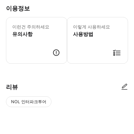
이용정보
* 투어 내내 숙련된 마샬(안전요원) 1
이런건 주의하세요
이렇게 사용하세요
유의사항
사용방법
리뷰
NOL 인터파크투어
NOL
별
사
에서
점
진/
작성
높
동