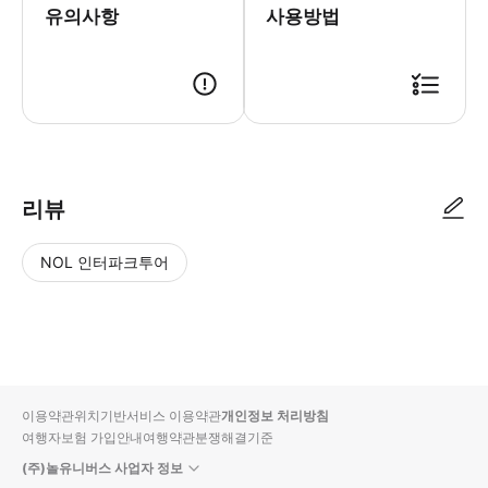
유의사항
사용방법
● 예약접수 후 확정이 되면 이용가능합니다. ● 바우처에 안내된 사용 방법
리뷰
NOL 인터파크투어
NOL
별
사
에서
점
진/
작성
높
동
된
은
영
리뷰
순
상
이용약관
위치기반서비스 이용약관
개인정보 처리방침
입니
여행자보험 가입안내
여행약관
분쟁해결기준
다.
(주)놀유니버스 사업자 정보