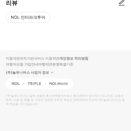
리뷰
NOL 인터파크투어
NOL
별
사
에서
점
진/
작성
높
동
된
은
영
리뷰
순
상
이용약관
위치기반서비스 이용약관
개인정보 처리방침
입니
여행자보험 가입안내
여행약관
분쟁해결기준
다.
(주)놀유니버스 사업자 정보
별
사
NOL
Triple
Interpark Global
점
진/
높
동
(주)놀유니버스
는 일부 상품의 통신판매중개자로서 통신판매의 당사자가 아니므로, 상품의
예약, 이용 및 환불 등 거래와 관련된 의무와 책임은 판매자에게 있으며
은
영
(주)놀유니버스
는 일
체 책임을 지지 않습니다.
순
상