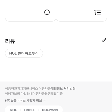
● 예약접수 후 확정이 되면 이용가능합니다. ● 바우처에 안내된 사용 방법
리뷰
NOL 인터파크투어
NOL
별
사
에서
점
진/
작성
높
동
된
은
영
리뷰
순
상
이용약관
위치기반서비스 이용약관
개인정보 처리방침
입니
여행자보험 가입안내
여행약관
분쟁해결기준
다.
(주)놀유니버스 사업자 정보
별
사
NOL
Triple
Interpark Global