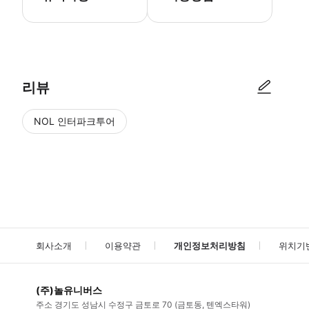
● 예약접수 후 확정이 되면 이용가능합니다. ● 바우처에 안내된 사용 
리뷰
NOL 인터파크투어
NOL
에서 작성된 리뷰 입니다.
별점 높은순
별점 높은순
회사소개
이용약관
개인정보처리방침
위치기
(주)놀유니버스
주소
경기도 성남시 수정구 금토로 70 (금토동, 텐엑스타워)