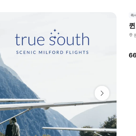
즉
퀸
6