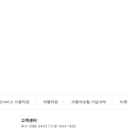
방법을 확인한 후 이용해 주시기 바랍니다. ● 48시간 이내에 바우처를 받지 
사진/동영상
사진/동영상
반서비스 이용약관
여행약관
여행자보험 가입내역
티켓
고객센터
투어 1588-3443
티켓 1544-1555