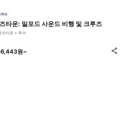
시확정
즈타운: 밀포드 사운드 비행 및 크루즈
퀸즈타운
투어
66,443원~