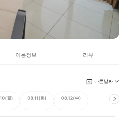
이용정보
리뷰
다른날짜
.10(월)
08.11(화)
08.12(수)
-
-
-