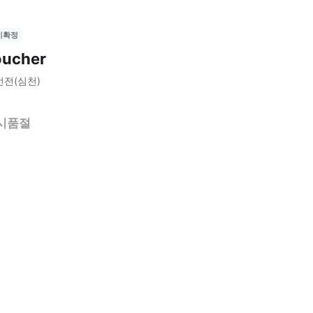
시확정
oucher
선전(심천)
시품절