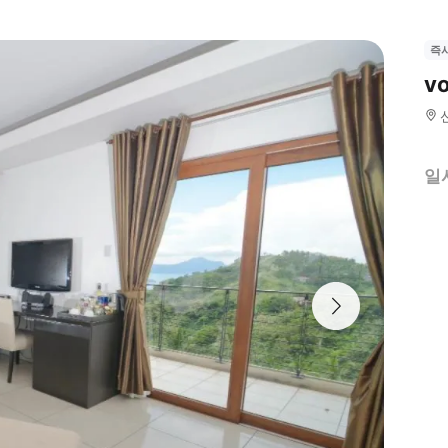
즉
v
일