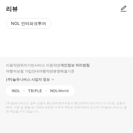
리뷰
NOL 인터파크투어
NOL
별
사
에서
점
진/
작성
높
동
된
은
영
리뷰
순
상
이용약관
위치기반서비스 이용약관
개인정보 처리방침
입니
여행자보험 가입안내
여행약관
분쟁해결기준
다.
(주)놀유니버스 사업자 정보
별
사
NOL
Triple
Interpark Global
점
진/
높
동
(주)놀유니버스
는 일부 상품의 통신판매중개자로서 통신판매의 당사자가 아니므로, 상품의
예약, 이용 및 환불 등 거래와 관련된 의무와 책임은 판매자에게 있으며
은
영
(주)놀유니버스
는 일
체 책임을 지지 않습니다.
순
상