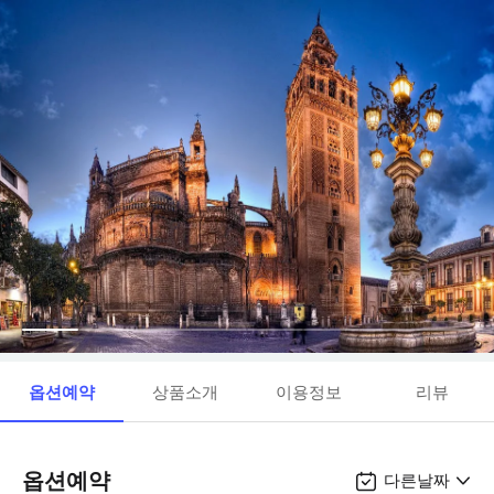
옵션예약
상품소개
이용정보
리뷰
옵션예약
다른날짜