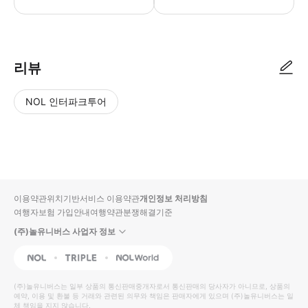
리뷰
NOL 인터파크투어
NOL
별
사
에서
점
진/
작성
높
동
된
은
영
리뷰
순
상
이용약관
위치기반서비스 이용약관
개인정보 처리방침
입니
여행자보험 가입안내
여행약관
분쟁해결기준
다.
(주)놀유니버스 사업자 정보
별
사
NOL
Triple
Interpark Global
점
진/
높
동
(주)놀유니버스
는 일부 상품의 통신판매중개자로서 통신판매의 당사자가 아니므로, 상품의
예약, 이용 및 환불 등 거래와 관련된 의무와 책임은 판매자에게 있으며
은
영
(주)놀유니버스
는 일
체 책임을 지지 않습니다.