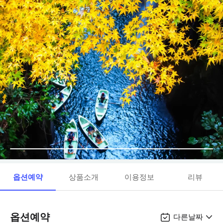
옵션예약
상품소개
이용정보
리뷰
옵션예약
다른날짜