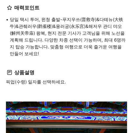
매력포인트
당일 택시 투어, 윈청 출발-푸지우쓰(普救寺)&다톄뉴(大铁
牛)&관췌러우(鹳雀楼)&융러궁(永乐宫)&해저우 관디 먀오
(解州关帝庙) 왕복, 현지 전문 기사가 고객님을 위해 노선을
계획해 드립니다. 다양한 차종 선택이 가능하며, 최대 6명까
지 탑승 가능합니다. 맞춤형 여행으로 더욱 즐거운 여행을
만들어 보세요!
상품설명
픽업(수령) 일자를 선택하세요.