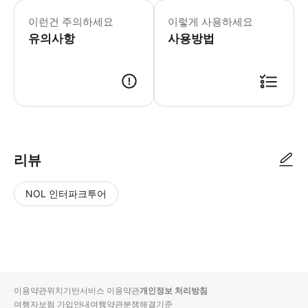
- 차량 정보 * 5인승 차량 * 이코노미
- 추가정보 * 아동용 카시트 1개는 탑
이런건 주의하세요
이렇게 사용하세요
유의사항
사용방법
리뷰
NOL 인터파크투어
NOL
별
사
에서
점
진/
작성
높
동
된
은
영
리뷰
순
상
이용약관
위치기반서비스 이용약관
개인정보 처리방침
입니
여행자보험 가입안내
여행약관
분쟁해결기준
다.