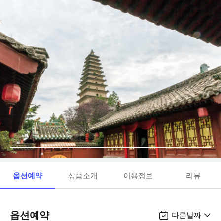
옵션예약
상품소개
이용정보
리뷰
옵션예약
다른날짜