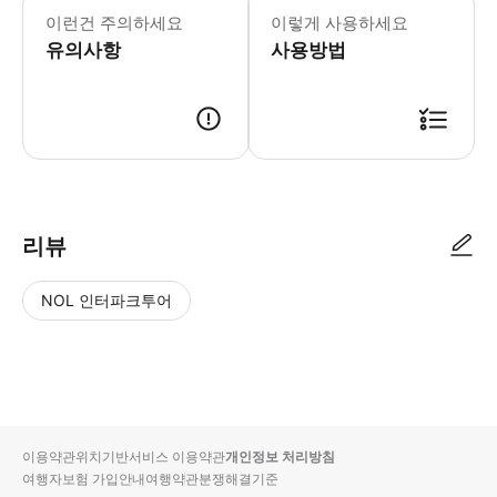
이런건 주의하세요
이렇게 사용하세요
유의사항
사용방법
● 예약접수 후 확정이 되면 이용가능합니다. ● 바우처에 안내된 사용 방법
리뷰
NOL 인터파크투어
NOL
별
사
에서
점
진/
작성
높
동
된
은
영
리뷰
순
상
이용약관
위치기반서비스 이용약관
개인정보 처리방침
입니
여행자보험 가입안내
여행약관
분쟁해결기준
다.