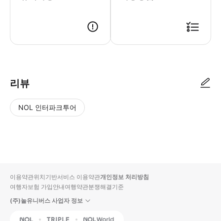
● 예약접수 후 확정이 되면 이용가능합니다. ● 바우처에 안내된 사용 방법
리뷰
NOL 인터파크투어
NOL
별
사
에서
점
진/
작성
높
동
된
은
영
리뷰
순
상
이용약관
위치기반서비스 이용약관
개인정보 처리방침
입니
여행자보험 가입안내
여행약관
분쟁해결기준
다.
(주)놀유니버스 사업자 정보
별
사