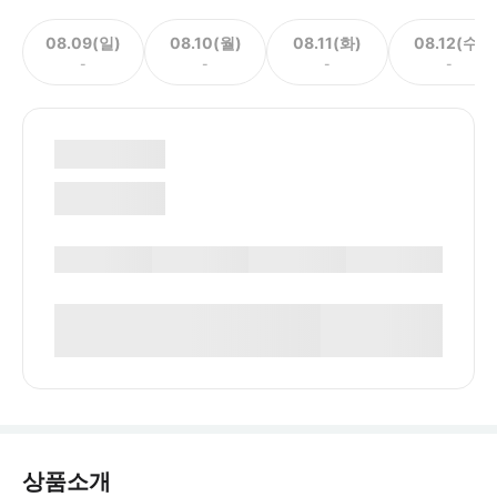
08.09(일)
08.10(월)
08.11(화)
08.12(수)
-
-
-
-
상품소개