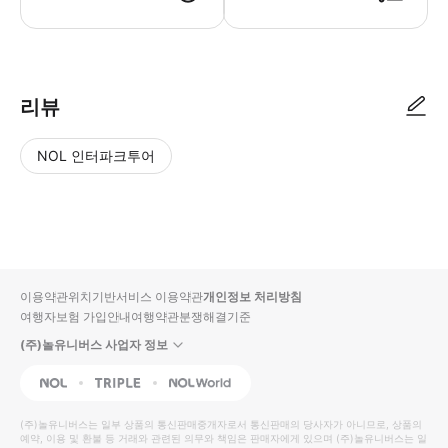
[도쿄 BRT 일일 승차권] 승차 시, 구매 시 전송된 바우처 링크를 통해 이
리뷰
NOL 인터파크투어
NOL
별
사
에서
점
진/
작성
높
동
된
은
영
리뷰
순
상
이용약관
위치기반서비스 이용약관
개인정보 처리방침
입니
여행자보험 가입안내
여행약관
분쟁해결기준
다.
(주)놀유니버스 사업자 정보
별
사
NOL
Triple
Interpark Global
점
진/
높
동
(주)놀유니버스
는 일부 상품의 통신판매중개자로서 통신판매의 당사자가 아니므로, 상품의
예약, 이용 및 환불 등 거래와 관련된 의무와 책임은 판매자에게 있으며
은
영
(주)놀유니버스
는 일