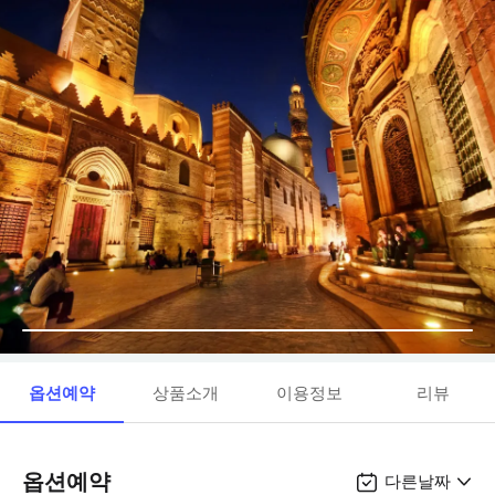
옵션예약
상품소개
이용정보
리뷰
옵션예약
다른날짜