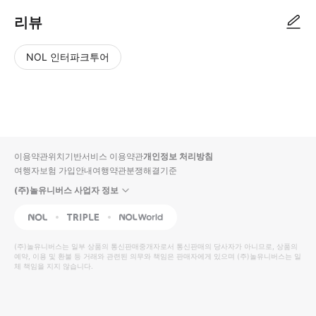
리뷰
NOL 인터파크투어
NOL
별
사
에서
점
진/
작성
높
동
된
은
영
리뷰
순
상
이용약관
위치기반서비스 이용약관
개인정보 처리방침
입니
여행자보험 가입안내
여행약관
분쟁해결기준
다.
(주)놀유니버스 사업자 정보
별
사
NOL
Triple
Interpark Global
점
진/
높
동
(주)놀유니버스
는 일부 상품의 통신판매중개자로서 통신판매의 당사자가 아니므로, 상품의
예약, 이용 및 환불 등 거래와 관련된 의무와 책임은 판매자에게 있으며
은
영
(주)놀유니버스
는 일
체 책임을 지지 않습니다.
순
상