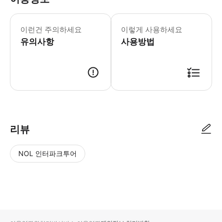
이런건 주의하세요
이렇게 사용하세요
유의사항
사용방법
리뷰
NOL 인터파크투어
NOL
별
사
에서
점
진/
작성
높
동
된
은
영
리뷰