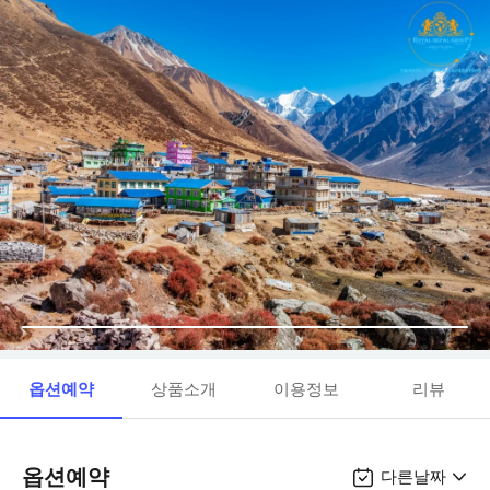
옵션예약
상품소개
이용정보
리뷰
옵션예약
다른날짜