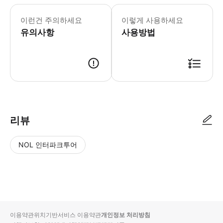
- 차량 정보 * 5인승 차량 * 차량 브랜
- 수하물 정보 * 표준 수하물 크기(1개): 2
이런건 주의하세요
이렇게 사용하세요
- 추가정보 * 아동용 카시트 1개는 탑
유의사항
사용방법
리뷰
NOL 인터파크투어
NOL
별
사
에서
점
진/
작성
높
동
된
은
영
리뷰
순
상
이용약관
위치기반서비스 이용약관
개인정보 처리방침
입니