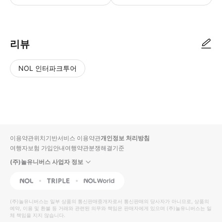
● 예약접수 후 확정이 되면 이용가능합니다. ● 바우처에 안내된 사용 방법
리뷰
NOL 인터파크투어
NOL
별
사
에서
점
진/
작성
높
동
된
은
영
리뷰
순
상
이용약관
위치기반서비스 이용약관
개인정보 처리방침
입니
여행자보험 가입안내
여행약관
분쟁해결기준
다.
(주)놀유니버스 사업자 정보
별
사
NOL
Triple
Interpark Global
점
진/
높
동
(주)놀유니버스
는 일부 상품의 통신판매중개자로서 통신판매의 당사자가 아니므로, 상품의
예약, 이용 및 환불 등 거래와 관련된 의무와 책임은 판매자에게 있으며
은
영
(주)놀유니버스
는 일
체 책임을 지지 않습니다.
순
상