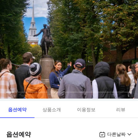
옵션예약
상품소개
이용정보
리뷰
옵션예약
다른날짜