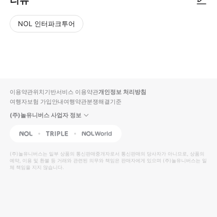
리뷰
NOL 인터파크투어
NOL
별
사
에서
점
진/
작성
높
동
된
은
영
리뷰
순
상
이용약관
위치기반서비스 이용약관
개인정보 처리방침
입니
여행자보험 가입안내
여행약관
분쟁해결기준
다.
(주)놀유니버스 사업자 정보
별
사
NOL
Triple
Interpark Global
점
진/
높
동
(주)놀유니버스
는 일부 상품의 통신판매중개자로서 통신판매의 당사자가 아니므로, 상품의
예약, 이용 및 환불 등 거래와 관련된 의무와 책임은 판매자에게 있으며
은
영
(주)놀유니버스
는 일
체 책임을 지지 않습니다.
순
상