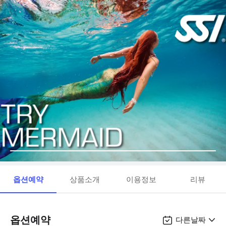
옵션예약
상품소개
이용정보
리뷰
옵션예약
다른날짜